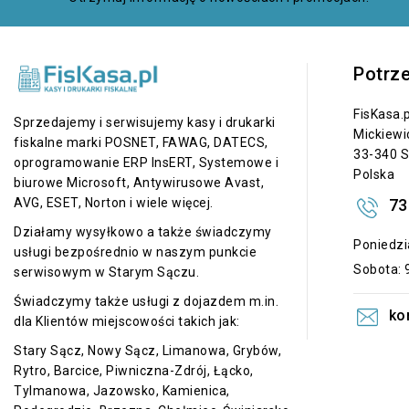
Potrz
FisKasa.p
Sprzedajemy i serwisujemy kasy i drukarki
Mickiewi
fiskalne marki POSNET, FAWAG, DATECS,
33-340 S
oprogramowanie ERP InsERT, Systemowe i
Polska
biurowe Microsoft, Antywirusowe Avast,
73
AVG, ESET, Norton i wiele więcej.
Działamy wysyłkowo a także świadczymy
Poniedzia
usługi bezpośrednio w naszym punkcie
Sobota: 9
serwisowym w Starym Sączu.
Świadczymy także usługi z dojazdem m.in.
ko
dla Klientów miejscowości takich jak:
Stary Sącz, Nowy Sącz, Limanowa, Grybów,
Rytro, Barcice, Piwniczna-Zdrój, Łącko,
Tylmanowa, Jazowsko, Kamienica,