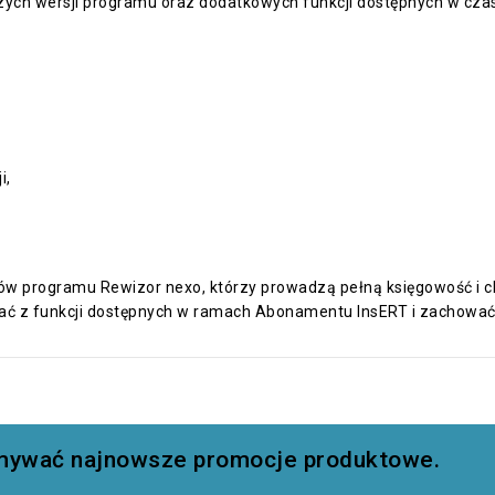
zych wersji programu oraz dodatkowych funkcji dostępnych w cza
i,
w programu Rewizor nexo, którzy prowadzą pełną księgowość i ch
ystać z funkcji dostępnych w ramach Abonamentu InsERT i zachow
zymywać najnowsze promocje produktowe.