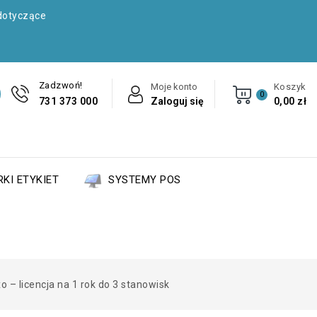
dotyczące
Zadzwoń!
Moje konto
Koszyk
0
731 373 000
Zaloguj się
0,00 zł
KI ETYKIET
SYSTEMY POS
– licencja na 1 rok do 3 stanowisk