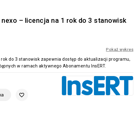
exo – licencja na 1 rok do 3 stanowisk
Pokaż wykres
ok do 3 stanowisk zapewnia dostęp do aktualizacji programu,
ostępnych w ramach aktywnego Abonamentu InsERT.
ka
favorite_border