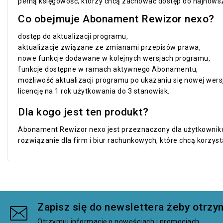
pełną księgowość, którzy chcą zachować dostęp do najnows
Co obejmuje Abonament Rewizor nexo?
dostęp do aktualizacji programu,
aktualizacje związane ze zmianami przepisów prawa,
nowe funkcje dodawane w kolejnych wersjach programu,
funkcje dostępne w ramach aktywnego Abonamentu,
możliwość aktualizacji programu po ukazaniu się nowej wersj
licencję na 1 rok użytkowania do 3 stanowisk.
Dla kogo jest ten produkt?
Abonament Rewizor nexo jest przeznaczony dla użytkownikó
rozwiązanie dla firm i biur rachunkowych, które chcą korz
Zapisz się do newslettera żeby otr
Otrzymuj informację o nowościach i promocjach.