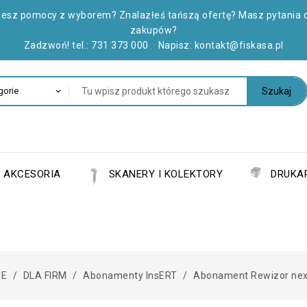
jesz pomocy z wyborem? Znalazłeś tańszą ofertę? Masz pytania 
zakupów?
Zadzwoń! tel.:
731 373 000
Napisz:
kontakt@fiskasa.pl
Szukaj
AKCESORIA
SKANERY I KOLEKTORY
DRUKAR
IE
DLA FIRM
Abonamenty InsERT
Abonament Rewizor nexo 