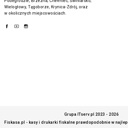
Podegrodzie, Brzezna, Chełmiec, Świniarsko,
Wielogłowy, Tęgoborze, Krynica-Zdrój, oraz
w okolicznych miejscowościach.
Facebook
YouTube
Instagram
Grupa ITserv.pl 2023 - 2026
Fiskasa.pl - kasy i drukarki fiskalne prawdopodobnie w najle