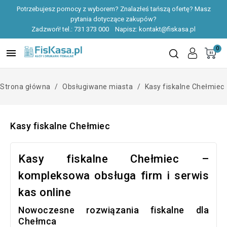
Potrzebujesz pomocy z wyborem? Znalazłeś tańszą ofertę? Masz
pytania dotyczące zakupów?
Zadzwoń! tel.:
731 373 000
Napisz:
kontakt@fiskasa.pl
0

Strona główna
Obsługiwane miasta
Kasy fiskalne Chełmiec
Kasy fiskalne Chełmiec
Kasy fiskalne Chełmiec –
kompleksowa obsługa firm i serwis
kas online
Nowoczesne rozwiązania fiskalne dla
Chełmca