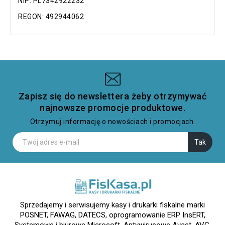
NIP: PL7342922232
REGON: 492944062
Zapisz się do newslettera żeby otrzymywać
najnowsze promocje produktowe.
Otrzymuj informację o nowościach i promocjach.
Sprzedajemy i serwisujemy kasy i drukarki fiskalne marki
POSNET, FAWAG, DATECS, oprogramowanie ERP InsERT,