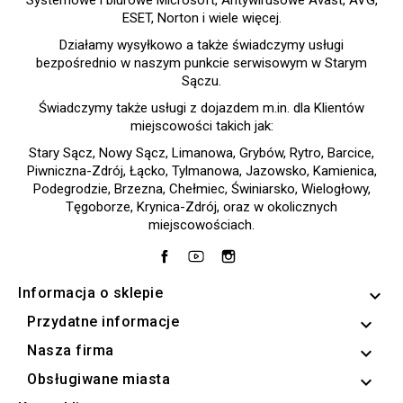
Systemowe i biurowe Microsoft, Antywirusowe Avast, AVG,
ESET, Norton i wiele więcej.
Działamy wysyłkowo a także świadczymy usługi
bezpośrednio w naszym punkcie serwisowym w Starym
Sączu.
Świadczymy także usługi z dojazdem m.in. dla Klientów
miejscowości takich jak:
Stary Sącz, Nowy Sącz, Limanowa, Grybów, Rytro, Barcice,
Piwniczna-Zdrój, Łącko, Tylmanowa, Jazowsko, Kamienica,
Podegrodzie, Brzezna, Chełmiec, Świniarsko, Wielogłowy,
Tęgoborze, Krynica-Zdrój, oraz w okolicznych
miejscowościach.
Facebook
YouTube
Instagram
Informacja o sklepie
keyboard_arrow_down
Przydatne informacje

Nasza firma

Obsługiwane miasta
