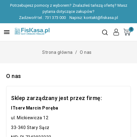
Potrzebujesz pomocy z wyborem? Znalazłeś tańszą ofertę? Masz
pytania dotyczące zakupów?
Zadzwoń! tel.:
731 373 000
Napisz:
kontakt@fiskasa.pl
0

Strona główna
O nas
O nas
Sklep zarządzany jest przez firmę:
ITserv Marcin Poręba
ul. Mickiewicza 12
33-340 Stary Sącz