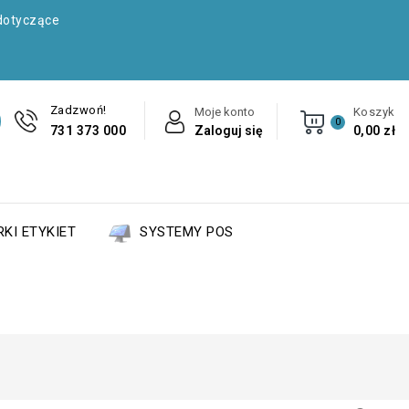
dotyczące
Zadzwoń!
Moje konto
Koszyk
0
731 373 000
Zaloguj się
0,00 zł
KI ETYKIET
SYSTEMY POS