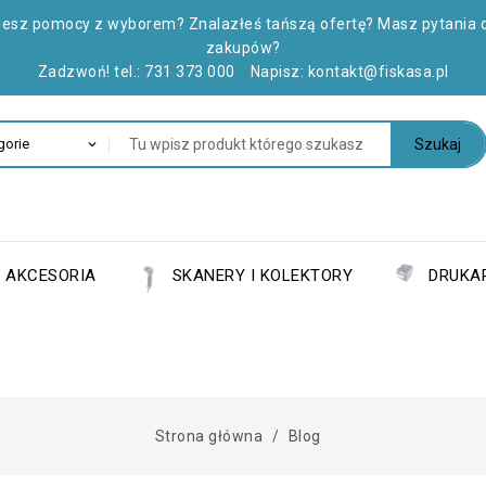
jesz pomocy z wyborem? Znalazłeś tańszą ofertę? Masz pytania 
zakupów?
Zadzwoń! tel.:
731 373 000
Napisz:
kontakt@fiskasa.pl
Szukaj
AKCESORIA
SKANERY I KOLEKTORY
DRUKAR
Strona główna
Blog