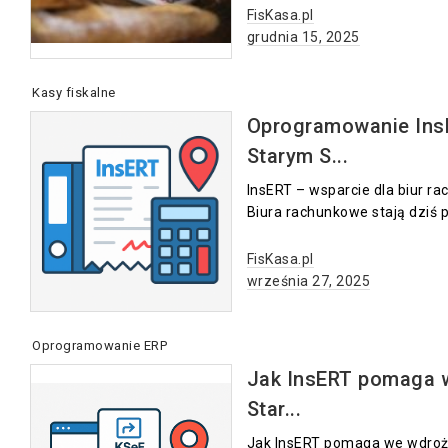
FisKasa.pl
grudnia 15, 2025
Kasy fiskalne
Oprogramowanie InsE
Starym S...
InsERT – wsparcie dla biur 
Biura rachunkowe stają dziś p
FisKasa.pl
września 27, 2025
Oprogramowanie ERP
Jak InsERT pomaga w
Star...
Jak InsERT pomaga we wdroże