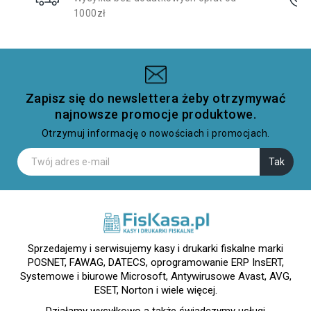
1000zł
Zapisz się do newslettera żeby otrzymywać
najnowsze promocje produktowe.
Otrzymuj informację o nowościach i promocjach.
Sprzedajemy i serwisujemy kasy i drukarki fiskalne marki
POSNET, FAWAG, DATECS, oprogramowanie ERP InsERT,
Systemowe i biurowe Microsoft, Antywirusowe Avast, AVG,
ESET, Norton i wiele więcej.