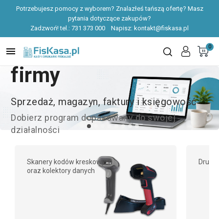
Potrzebujesz pomocy z wyborem? Znalazłeś tańszą ofertę? Masz
pytania dotyczące zakupów?
Zadzwoń! tel.:
731 373 000
Napisz:
kontakt@fiskasa.pl
Programy do obsługi
0

firmy
Sprzedaż, magazyn, faktury i księgowość
Dobierz program dopasowany do swojej
działalności
Sprawdź oprogramowanie
Skanery kodów kreskowych
Drukar
oraz kolektory danych