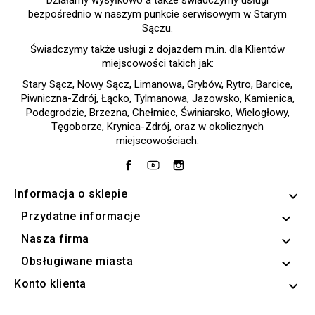
Działamy wysyłkowo a także świadczymy usługi
bezpośrednio w naszym punkcie serwisowym w Starym
Sączu.
Świadczymy także usługi z dojazdem m.in. dla Klientów
miejscowości takich jak:
Stary Sącz, Nowy Sącz, Limanowa, Grybów, Rytro, Barcice,
Piwniczna-Zdrój, Łącko, Tylmanowa, Jazowsko, Kamienica,
Podegrodzie, Brzezna, Chełmiec, Świniarsko, Wielogłowy,
Tęgoborze, Krynica-Zdrój, oraz w okolicznych
miejscowościach.
Facebook
YouTube
Instagram
Informacja o sklepie
keyboard_arrow_down
Przydatne informacje

Nasza firma

Obsługiwane miasta

Konto klienta
