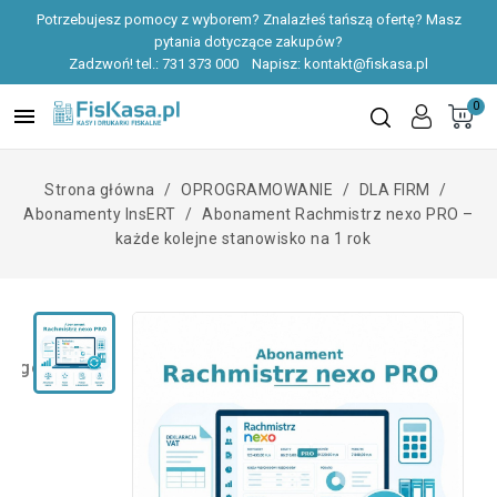
Potrzebujesz pomocy z wyborem? Znalazłeś tańszą ofertę? Masz
pytania dotyczące zakupów?
Zadzwoń! tel.:
731 373 000
Napisz:
kontakt@fiskasa.pl
0

Strona główna
OPROGRAMOWANIE
DLA FIRM
Abonamenty InsERT
Abonament Rachmistrz nexo PRO –
każde kolejne stanowisko na 1 rok
zegóły produktu