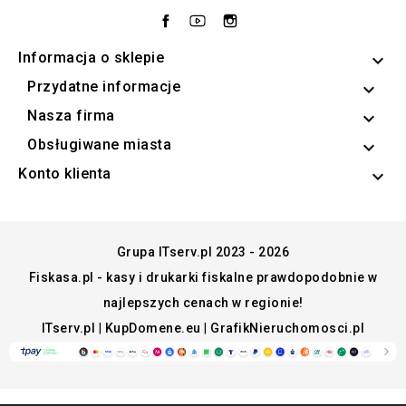
Facebook
YouTube
Instagram
Informacja o sklepie
keyboard_arrow_down
Przydatne informacje

Nasza firma

Obsługiwane miasta

Konto klienta

Grupa ITserv.pl 2023 - 2026
Fiskasa.pl - kasy i drukarki fiskalne prawdopodobnie w
najlepszych cenach w regionie!
ITserv.pl
|
KupDomene.eu
|
GrafikNieruchomosci.pl