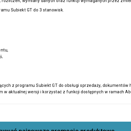
 rozliczeń, wymiany danych oraz funkcji wymaganych przez zmieni
ramu Subiekt GT do 3 stanowisk.
ntu,
i,
ących z programu Subiekt GT do obsługi sprzedaży, dokumentów h
m w aktualnej wersji i korzystać z funkcji dostępnych w ramach 
zymywać najnowsze promocje produktowe.