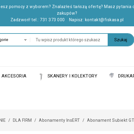
jesz pomocy z wyborem? Znalazłeś tańszą ofertę? Masz pytania 
zakupów?
Zadzwoń! tel.:
731 373 000
Napisz:
kontakt@fiskasa.pl
Szukaj
AKCESORIA
SKANERY I KOLEKTORY
DRUKAR
IE
DLA FIRM
Abonamenty InsERT
Abonament Subiekt GT –