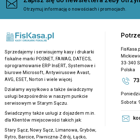
Otrzymuj informację o nowościach i promocjach.
Potrz
FisKasa.p
Sprzedajemy i serwisujemy kasy i drukarki
Mickiewi
fiskalne marki POSNET, FAWAG, DATECS,
33-340 S
oprogramowanie ERP InsERT, Systemowe i
Polska
biurowe Microsoft, Antywirusowe Avast,
73
AVG, ESET, Norton i wiele więcej.
Działamy wysyłkowo a także świadczymy
Poniedzia
usługi bezpośrednio w naszym punkcie
Sobota: 9
serwisowym w Starym Sączu.
Świadczymy także usługi z dojazdem m.in.
ko
dla Klientów miejscowości takich jak:
Stary Sącz, Nowy Sącz, Limanowa, Grybów,
Rytro, Barcice, Piwniczna-Zdrój, Łącko,