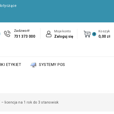
dotyczące
Zadzwoń!
Moje konto
Koszyk
0
731 373 000
Zaloguj się
0,00 zł
KI ETYKIET
SYSTEMY POS
 licencja na 1 rok do 3 stanowisk