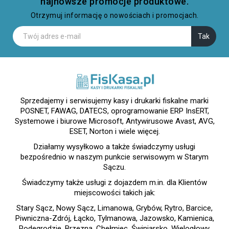
najnowsze promocje produktowe.
Otrzymuj informację o nowościach i promocjach.
Sprzedajemy i serwisujemy kasy i drukarki fiskalne marki
POSNET, FAWAG, DATECS, oprogramowanie ERP InsERT,
Systemowe i biurowe Microsoft, Antywirusowe Avast, AVG,
ESET, Norton i wiele więcej.
Działamy wysyłkowo a także świadczymy usługi
bezpośrednio w naszym punkcie serwisowym w Starym
Sączu.
Świadczymy także usługi z dojazdem m.in. dla Klientów
miejscowości takich jak:
Stary Sącz, Nowy Sącz, Limanowa, Grybów, Rytro, Barcice,
Piwniczna-Zdrój, Łącko, Tylmanowa, Jazowsko, Kamienica,
Podegrodzie, Brzezna, Chełmiec, Świniarsko, Wielogłowy,