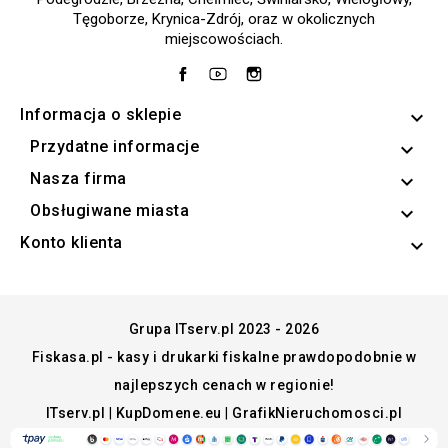
Tęgoborze, Krynica-Zdrój, oraz w okolicznych
miejscowościach.
Facebook
YouTube
Instagram
Informacja o sklepie
keyboard_arrow_down
Przydatne informacje

Nasza firma

Obsługiwane miasta

Konto klienta

Grupa ITserv.pl 2023 - 2026
Fiskasa.pl - kasy i drukarki fiskalne prawdopodobnie w
najlepszych cenach w regionie!
ITserv.pl
|
KupDomene.eu
|
GrafikNieruchomosci.pl