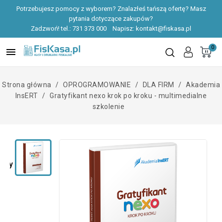
Potrzebujesz pomocy z wyborem? Znalazłeś tańszą ofertę? Masz
pytania dotyczące zakupów?
Zadzwoń! tel.:
731 373 000
Napisz:
kontakt@fiskasa.pl
0

Strona główna
OPROGRAMOWANIE
DLA FIRM
Akademia
InsERT
Gratyfikant nexo krok po kroku - multimedialne
szkolenie
óły produktu