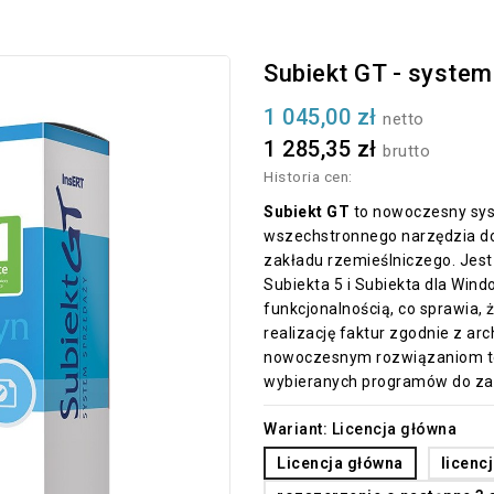
Subiekt GT - syste
1 045,00 zł
netto
1 285,35 zł
brutto
Historia cen:
Subiekt GT
to nowoczesny sys
wszechstronnego narzędzia do
zakładu rzemieślniczego. Jest
Subiekta 5 i Subiekta dla Wind
funkcjonalnością, co sprawia, 
realizację faktur zgodnie z ar
nowoczesnym rozwiązaniom tec
wybieranych programów do za
Wariant: Licencja główna
Licencja główna
licenc