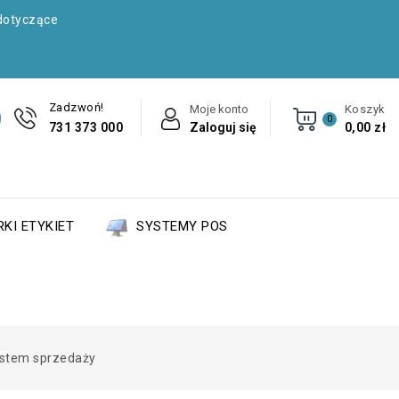
dotyczące
Zadzwoń!
Moje konto
Koszyk
0
731 373 000
Zaloguj się
0,00 zł
KI ETYKIET
SYSTEMY POS
ystem sprzedaży