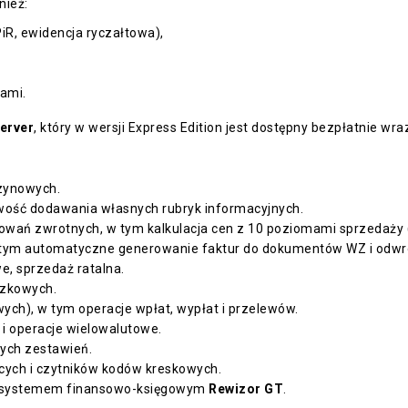
nież:
R, ewidencja ryczałtowa),
ami.
erver
, który w wersji Express Edition jest dostępny bezpłatnie wr
zynowych.
wość dodawania własnych rubryk informacyjnych.
wań zwrotnych, w tym kalkulacja cen z 10 poziomami sprzedaży 
tym automatyczne generowanie faktur do dokumentów WZ i odwro
e, sprzedaż ratalna.
czkowych.
h), w tym operacje wpłat, wypłat i przelewów.
i operacje wielowalutowe.
nych zestawień.
ących i czytników kodów kreskowych.
 systemem finansowo-księgowym
Rewizor GT
.