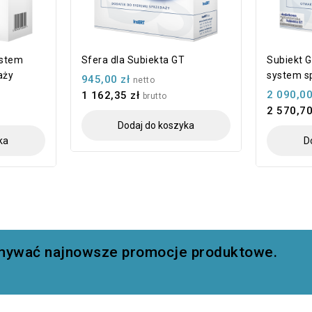
ystem
Sfera dla Subiekta GT
Subiekt G
aży
system s
945,00 zł
netto
2 090,00
1 162,35 zł
brutto
2 570,70
Dodaj do koszyka
ka
D
zymywać najnowsze promocje produktowe.