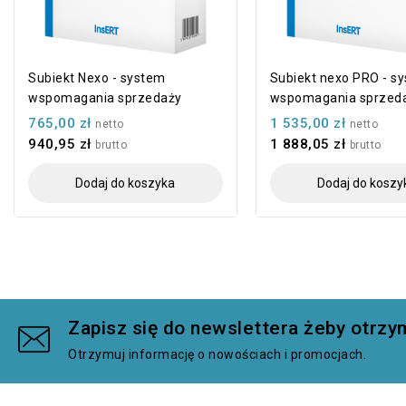
Subiekt Nexo - system
Subiekt nexo PRO - s
wspomagania sprzedaży
wspomagania sprzed
765,00 zł
1 535,00 zł
netto
netto
940,95 zł
1 888,05 zł
brutto
brutto
Dodaj do koszyka
Dodaj do koszy
Zapisz się do newslettera żeby otr
Otrzymuj informację o nowościach i promocjach.