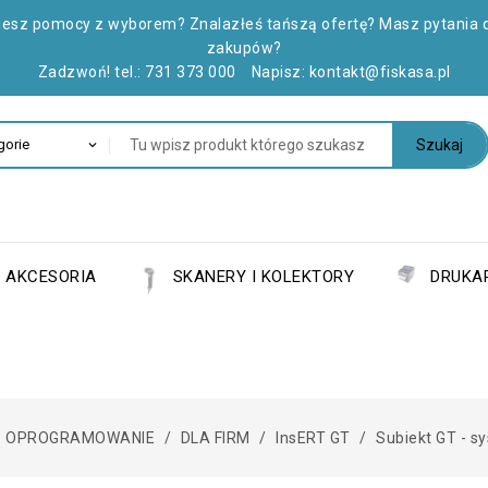
jesz pomocy z wyborem? Znalazłeś tańszą ofertę? Masz pytania 
zakupów?
Zadzwoń! tel.:
731 373 000
Napisz:
kontakt@fiskasa.pl
Szukaj
AKCESORIA
SKANERY I KOLEKTORY
DRUKAR
OPROGRAMOWANIE
DLA FIRM
InsERT GT
Subiekt GT - s