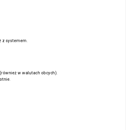
az z systemem.
(również w walutach obcych).
tnie.