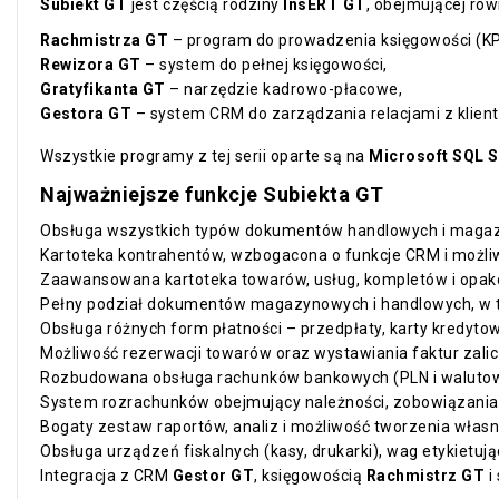
Subiekt GT
jest częścią rodziny
InsERT GT
, obejmującej rów
Rachmistrza GT
– program do prowadzenia księgowości (KPi
Rewizora GT
– system do pełnej księgowości,
Gratyfikanta GT
– narzędzie kadrowo-płacowe,
Gestora GT
– system CRM do zarządzania relacjami z klient
Wszystkie programy z tej serii oparte są na
Microsoft SQL S
Najważniejsze funkcje Subiekta GT
Obsługa wszystkich typów dokumentów handlowych i maga
Kartoteka kontrahentów, wzbogacona o funkcje CRM i możli
Zaawansowana kartoteka towarów, usług, kompletów i opako
Pełny podział dokumentów magazynowych i handlowych, w 
Obsługa różnych form płatności – przedpłaty, karty kredytow
Możliwość rezerwacji towarów oraz wystawiania faktur zali
Rozbudowana obsługa rachunków bankowych (PLN i walutowyc
System rozrachunków obejmujący należności, zobowiązania 
Bogaty zestaw raportów, analiz i możliwość tworzenia włas
Obsługa urządzeń fiskalnych (kasy, drukarki), wag etykietuj
Integracja z CRM
Gestor GT
, księgowością
Rachmistrz GT
i