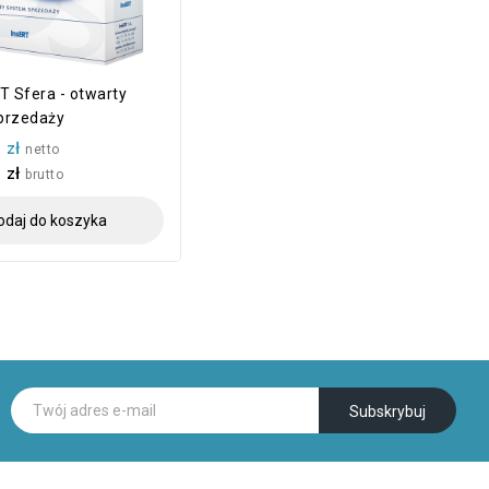
T Sfera - otwarty
przedaży
 zł
netto
 zł
brutto
odaj do koszyka