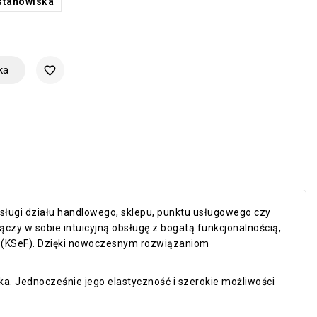
 stanowiska
ka
favorite_border
ługi działu handlowego, sklepu, punktu usługowego czy
czy w sobie intuicyjną obsługę z bogatą funkcjonalnością,
ur (KSeF). Dzięki nowoczesnym rozwiązaniom
a. Jednocześnie jego elastyczność i szerokie możliwości