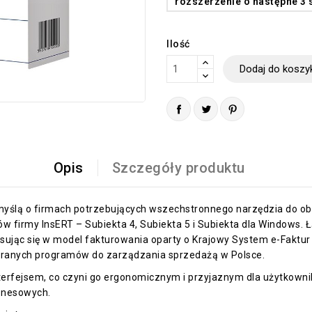
rozszerzenie o następne 3
Ilość
Dodaj do koszy
Opis
Szczegóły produktu
yślą o firmach potrzebujących wszechstronnego narzędzia do obs
 firmy InsERT – Subiekta 4, Subiekta 5 i Subiekta dla Windows. Łą
pisując się w model fakturowania oparty o Krajowy System e-Fakt
ieranych programów do zarządzania sprzedażą w Polsce.
erfejsem, co czyni go ergonomicznym i przyjaznym dla użytkownik
iznesowych.