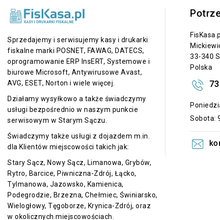
Potrz
FisKasa.p
Sprzedajemy i serwisujemy kasy i drukarki
Mickiewi
fiskalne marki POSNET, FAWAG, DATECS,
33-340 S
oprogramowanie ERP InsERT, Systemowe i
Polska
biurowe Microsoft, Antywirusowe Avast,
73
AVG, ESET, Norton i wiele więcej.
Działamy wysyłkowo a także świadczymy
Poniedzia
usługi bezpośrednio w naszym punkcie
Sobota: 9
serwisowym w Starym Sączu.
Świadczymy także usługi z dojazdem m.in.
ko
dla Klientów miejscowości takich jak:
Stary Sącz, Nowy Sącz, Limanowa, Grybów,
Rytro, Barcice, Piwniczna-Zdrój, Łącko,
Tylmanowa, Jazowsko, Kamienica,
Podegrodzie, Brzezna, Chełmiec, Świniarsko,
Wielogłowy, Tęgoborze, Krynica-Zdrój, oraz
w okolicznych miejscowościach.