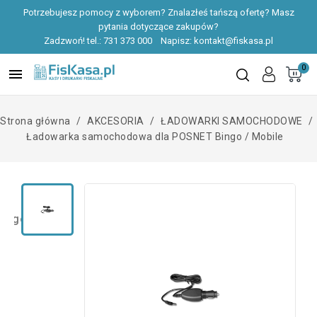
Potrzebujesz pomocy z wyborem? Znalazłeś tańszą ofertę? Masz
pytania dotyczące zakupów?
Zadzwoń! tel.:
731 373 000
Napisz:
kontakt@fiskasa.pl
0

Strona główna
AKCESORIA
ŁADOWARKI SAMOCHODOWE
Ładowarka samochodowa dla POSNET Bingo / Mobile
zegóły produktu