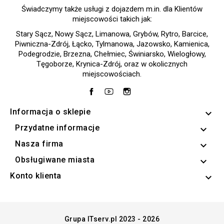
Świadczymy także usługi z dojazdem m.in. dla Klientów
miejscowości takich jak:
Stary Sącz, Nowy Sącz, Limanowa, Grybów, Rytro, Barcice,
Piwniczna-Zdrój, Łącko, Tylmanowa, Jazowsko, Kamienica,
Podegrodzie, Brzezna, Chełmiec, Świniarsko, Wielogłowy,
Tęgoborze, Krynica-Zdrój, oraz w okolicznych
miejscowościach.
Facebook
YouTube
Instagram
Informacja o sklepie
keyboard_arrow_down
Przydatne informacje

Nasza firma

Obsługiwane miasta

Konto klienta

Grupa ITserv.pl 2023 - 2026