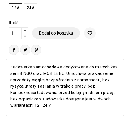
12V
24V
Ilość
Dodaj do koszyka
favorite_border
Ładowarka samochodowa dedykowana do małych kas
serii BINGO oraz MOBILE EU.
Umożliwia prowadzenie
sprzedaży ciągłej bezpośrednio z samochodu, bez
ryzyka utraty zasilania w trakcie pracy, bez
konieczności ładowania przed kolejnym dniem pracy,
bez ograniczeń. Ładowarka dostępna jest w dwóch
wariantach: 12 i 24 V.