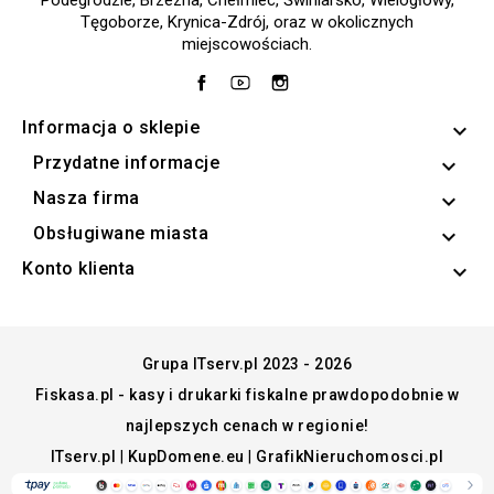
Podegrodzie, Brzezna, Chełmiec, Świniarsko, Wielogłowy,
Tęgoborze, Krynica-Zdrój, oraz w okolicznych
miejscowościach.
Facebook
YouTube
Instagram
Informacja o sklepie
keyboard_arrow_down
Przydatne informacje

Nasza firma

Obsługiwane miasta

Konto klienta

Grupa ITserv.pl 2023 - 2026
Fiskasa.pl - kasy i drukarki fiskalne prawdopodobnie w
najlepszych cenach w regionie!
ITserv.pl
|
KupDomene.eu
|
GrafikNieruchomosci.pl