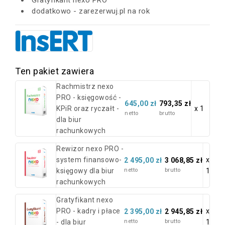
dodatkowo - zarezerwuj.pl na rok
Ten pakiet zawiera
Rachmistrz nexo
PRO - księgowość -
645,00 zł
793,35 zł
KPiR oraz ryczałt -
x 1
netto
brutto
dla biur
rachunkowych
Rewizor nexo PRO -
system finansowo-
x
2 495,00 zł
3 068,85 zł
księgowy dla biur
netto
brutto
1
rachunkowych
Gratyfikant nexo
PRO - kadry i płace
x
2 395,00 zł
2 945,85 zł
- dla biur
netto
brutto
1