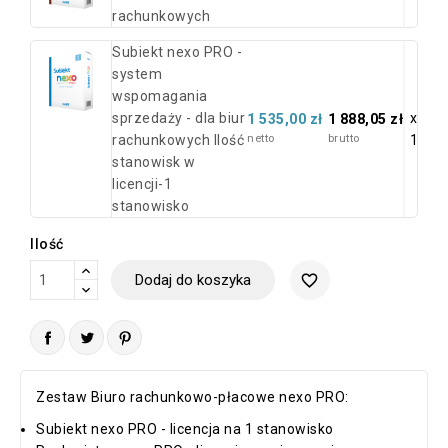
rachunkowych
Subiekt nexo PRO -
system
wspomagania
sprzedaży - dla biur
x
1 535,00 zł
1 888,05 zł
rachunkowych Ilość
netto
brutto
1
stanowisk w
licencji-1
stanowisko
Ilość
Dodaj do koszyka
favorite_border
Zestaw Biuro rachunkowo-płacowe nexo PRO:
Subiekt nexo PRO - licencja na 1 stanowisko