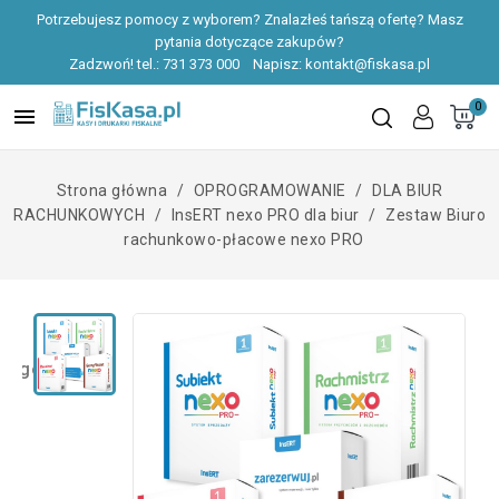
Potrzebujesz pomocy z wyborem? Znalazłeś tańszą ofertę? Masz
pytania dotyczące zakupów?
Zadzwoń! tel.:
731 373 000
Napisz:
kontakt@fiskasa.pl
0

Strona główna
OPROGRAMOWANIE
DLA BIUR
RACHUNKOWYCH
InsERT nexo PRO dla biur
Zestaw Biuro
rachunkowo-płacowe nexo PRO
zegóły produktu