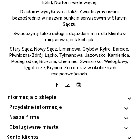
ESET, Norton i wiele więcej.
Działamy wysyłkowo a także świadczymy usługi
bezpośrednio w naszym punkcie serwisowym w Starym
Sączu.
Świadczymy także usługi z dojazdem m.in. dla Klientów
miejscowości takich jak:
Stary Sącz, Nowy Sącz, Limanowa, Grybów, Rytro, Barcice,
Piwniczna-Zdrój, Łącko, Tylmanowa, Jazowsko, Kamienica,
Podegrodzie, Brzezna, Chełmiec, Świniarsko, Wielogłowy,
Tęgoborze, Krynica-Zdrój, oraz w okolicznych
miejscowościach.
Facebook
YouTube
Instagram
Informacja o sklepie
keyboard_arrow_down
Przydatne informacje

Nasza firma

Obsługiwane miasta

Konto klienta
