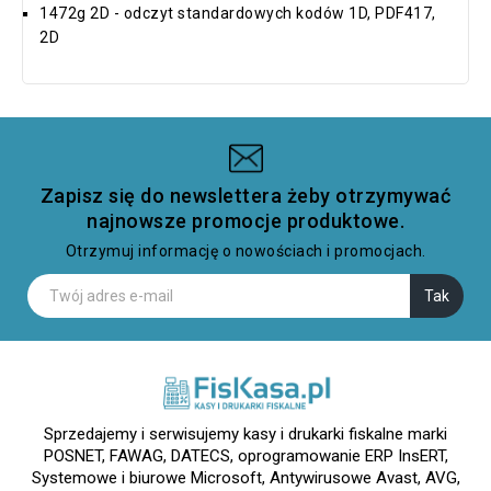
1472g 2D - odczyt standardowych kodów 1D, PDF417,
2D
Zapisz się do newslettera żeby otrzymywać
najnowsze promocje produktowe.
Otrzymuj informację o nowościach i promocjach.
Sprzedajemy i serwisujemy kasy i drukarki fiskalne marki
POSNET, FAWAG, DATECS, oprogramowanie ERP InsERT,
Systemowe i biurowe Microsoft, Antywirusowe Avast, AVG,