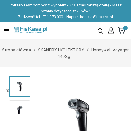
Potrzebujesz pomocy z wyborem? Znalazłeś tańszą ofertę? Masz
pytania dotyczące zakupów?
Zadzwoń! tel.:
731 373 000
Napisz:
kontakt@fiskasa.pl
0

Strona główna
SKANERY I KOLEKTORY
Honeywell Voyager
1472g
 produktu
Załączniki