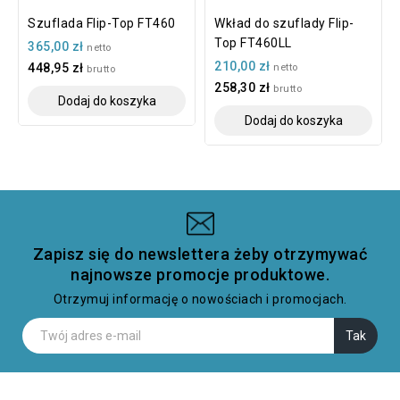
Szuflada Flip-Top FT460
Wkład do szuflady Flip-
Top FT460LL
365,00 zł
netto
210,00 zł
448,95 zł
netto
brutto
258,30 zł
brutto
Dodaj do koszyka
Dodaj do koszyka
Zapisz się do newslettera żeby otrzymywać
najnowsze promocje produktowe.
Otrzymuj informację o nowościach i promocjach.