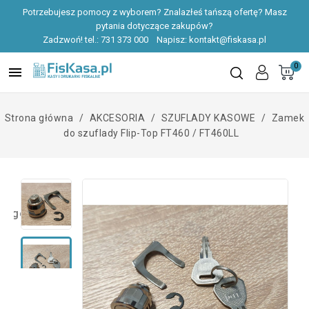
Potrzebujesz pomocy z wyborem? Znalazłeś tańszą ofertę? Masz
pytania dotyczące zakupów?
Zadzwoń! tel.:
731 373 000
Napisz:
kontakt@fiskasa.pl
0

Strona główna
AKCESORIA
SZUFLADY KASOWE
Zamek
do szuflady Flip-Top FT460 / FT460LL
zegóły produktu