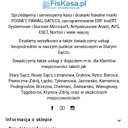
Sprzedajemy i serwisujemy kasy i drukarki fiskalne marki
POSNET, FAWAG, DATECS, oprogramowanie ERP InsERT,
Systemowe i biurowe Microsoft, Antywirusowe Avast, AVG,
ESET, Norton i wiele więcej.
Działamy wysyłkowo a także świadczymy usługi
bezpośrednio w naszym punkcie serwisowym w Starym
Sączu.
Świadczymy także usługi z dojazdem m.in. dla Klientów
miejscowości takich jak:
Stary Sącz, Nowy Sącz, Limanowa, Grybów, Rytro, Barcice,
Piwniczna-Zdrój, Łącko, Tylmanowa, Jazowsko, Kamienica,
Podegrodzie, Brzezna, Chełmiec, Świniarsko, Wielogłowy,
Tęgoborze, Krynica-Zdrój, oraz w okolicznych
miejscowościach.
Facebook
YouTube
Instagram
Informacja o sklepie
keyboard_arrow_down