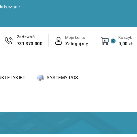
dotyczące
Zadzwoń!
Moje konto
Koszyk
0
731 373 000
Zaloguj się
0,00 zł
KI ETYKIET
SYSTEMY POS