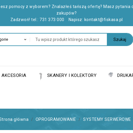
jesz pomocy z wyborem? Znalazłeś tańszą ofertę? Masz pytania 
zakupów?
Zadzwoń! tel.:
731 373 000
Napisz:
kontakt@fiskasa.pl
Szukaj
AKCESORIA
SKANERY I KOLEKTORY
DRUKAR
Strona główna
OPROGRAMOWANIE
SYSTEMY SERWEROWE