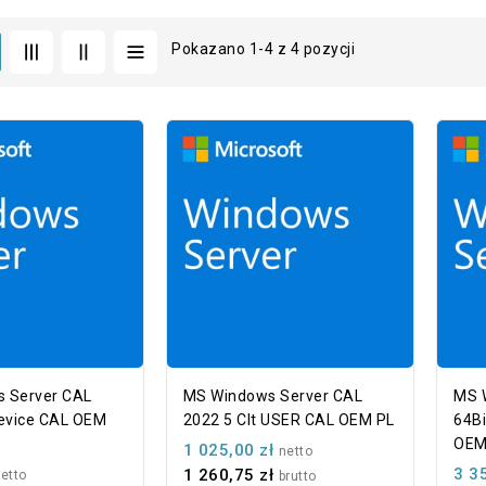
Pokazano 1-4 z 4 pozycji
 Server CAL
MS Windows Server CAL
MS 
Device CAL OEM
2022 5 Clt USER CAL OEM PL
64Bi
OE
1 025,00 zł
netto
3 3
1 260,75 zł
etto
brutto