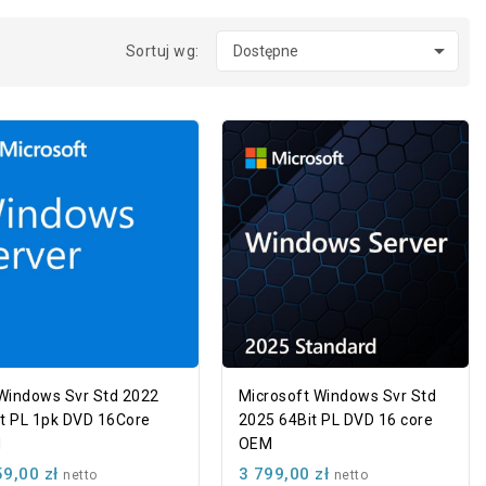

Sortuj wg:
Dostępne
Windows Svr Std 2022
Microsoft Windows Svr Std
t PL 1pk DVD 16Core
2025 64Bit PL DVD 16 core
M
OEM
59,00 zł
3 799,00 zł
netto
netto