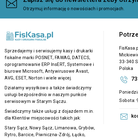
Otrzymuj informację o nowościach i promocjach.
Potrz
FisKasa.p
Sprzedajemy i serwisujemy kasy i drukarki
Mickiewi
fiskalne marki POSNET, FAWAG, DATECS,
33-340 S
oprogramowanie ERP InsERT, Systemowe i
Polska
biurowe Microsoft, Antywirusowe Avast,
73
AVG, ESET, Norton i wiele więcej.
Działamy wysyłkowo a także świadczymy
Poniedzia
usługi bezpośrednio w naszym punkcie
Sobota: 9
serwisowym w Starym Sączu.
Świadczymy także usługi z dojazdem m.in.
ko
dla Klientów miejscowości takich jak:
Stary Sącz, Nowy Sącz, Limanowa, Grybów,
Rytro, Barcice, Piwniczna-Zdrój, Łącko,