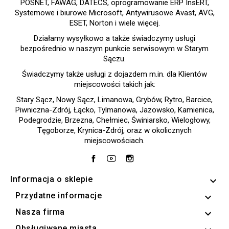
POSNET, FAWAG, DATECS, oprogramowanie ERP InsERT,
Systemowe i biurowe Microsoft, Antywirusowe Avast, AVG,
ESET, Norton i wiele więcej.
Działamy wysyłkowo a także świadczymy usługi
bezpośrednio w naszym punkcie serwisowym w Starym
Sączu.
Świadczymy także usługi z dojazdem m.in. dla Klientów
miejscowości takich jak:
Stary Sącz, Nowy Sącz, Limanowa, Grybów, Rytro, Barcice,
Piwniczna-Zdrój, Łącko, Tylmanowa, Jazowsko, Kamienica,
Podegrodzie, Brzezna, Chełmiec, Świniarsko, Wielogłowy,
Tęgoborze, Krynica-Zdrój, oraz w okolicznych
miejscowościach.
Facebook
YouTube
Instagram
Informacja o sklepie
keyboard_arrow_down
Przydatne informacje

Nasza firma

Obsługiwane miasta