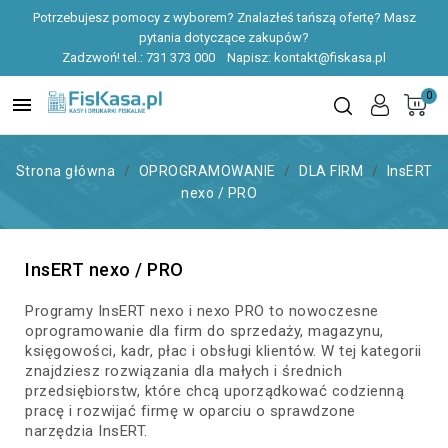
Potrzebujesz pomocy z wyborem? Znalazłeś tańszą ofertę? Masz
pytania dotyczące zakupów?
Zadzwoń! tel.:
731 373 000
Napisz:
kontakt@fiskasa.pl
0

Strona główna
OPROGRAMOWANIE
DLA FIRM
InsERT
nexo / PRO
InsERT nexo / PRO
Programy InsERT nexo i nexo PRO to nowoczesne
oprogramowanie dla firm do sprzedaży, magazynu,
księgowości, kadr, płac i obsługi klientów. W tej kategorii
znajdziesz rozwiązania dla małych i średnich
przedsiębiorstw, które chcą uporządkować codzienną
pracę i rozwijać firmę w oparciu o sprawdzone
narzędzia InsERT.