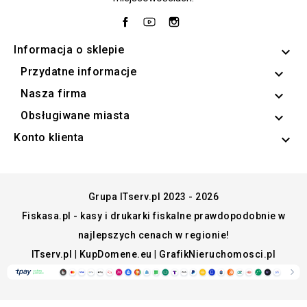
Facebook
YouTube
Instagram
Informacja o sklepie
keyboard_arrow_down
Przydatne informacje

Nasza firma

Obsługiwane miasta

Konto klienta

Grupa ITserv.pl 2023 - 2026
Fiskasa.pl - kasy i drukarki fiskalne prawdopodobnie w
najlepszych cenach w regionie!
ITserv.pl
|
KupDomene.eu
|
GrafikNieruchomosci.pl