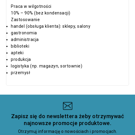
Praca w wilgotności
10% – 90% (bez kondensacji)
Zastosowanie
handel (obsługa klienta): sklepy, salony
gastronomia
administracja
biblioteki
apteki
produkcja
logistyka (np. magazyn, sortownie)
przemysł
Zapisz się do newslettera żeby otrzymywać
najnowsze promocje produktowe.
Otrzymuj informację o nowościach i promocjach.