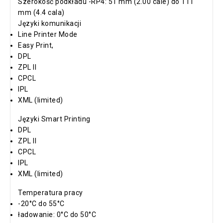
Szerokość podkładu -RP4: 51 mm (2.00 cale) do 111
mm (4.4 cala)
Języki komunikacji
Line Printer Mode
Easy Print,
DPL
ZPL II
CPCL
IPL
XML (limited)
Języki Smart Printing
DPL
ZPL II
CPCL
IPL
XML (limited)
Temperatura pracy
-20°C do 55°C
ładowanie: 0°C do 50°C