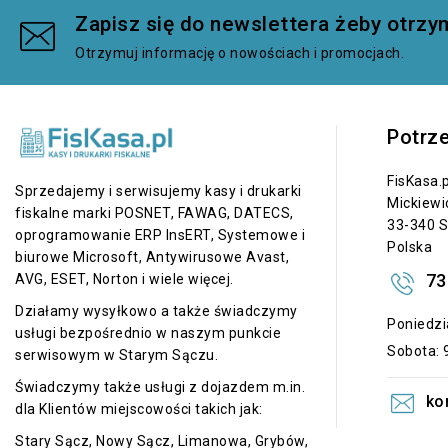
Zapisz się do newslettera żeby otr
Otrzymuj informację o nowościach i promocjach.
Potrz
FisKasa.p
Sprzedajemy i serwisujemy kasy i drukarki
Mickiewi
fiskalne marki POSNET, FAWAG, DATECS,
33-340 S
oprogramowanie ERP InsERT, Systemowe i
Polska
biurowe Microsoft, Antywirusowe Avast,
73
AVG, ESET, Norton i wiele więcej.
Działamy wysyłkowo a także świadczymy
Poniedzia
usługi bezpośrednio w naszym punkcie
Sobota: 9
serwisowym w Starym Sączu.
Świadczymy także usługi z dojazdem m.in.
ko
dla Klientów miejscowości takich jak:
Stary Sącz, Nowy Sącz, Limanowa, Grybów,