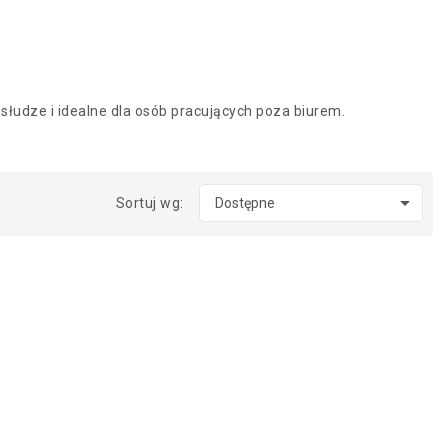
słudze i idealne dla osób pracujących poza biurem.

Sortuj wg:
Dostępne