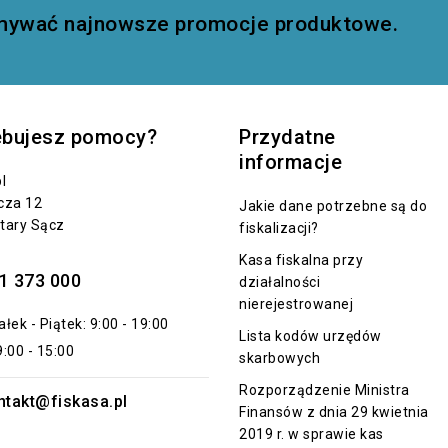
zymywać najnowsze promocje produktowe.
ebujesz pomocy?
Przydatne
informacje
l
cza 12
Jakie dane potrzebne są do
tary Sącz
fiskalizacji?
Kasa fiskalna przy
1 373 000
działalności
nierejestrowanej
łek - Piątek: 9:00 - 19:00
Lista kodów urzędów
:00 - 15:00
skarbowych
Rozporządzenie Ministra
ntakt@fiskasa.pl
Finansów z dnia 29 kwietnia
2019 r. w sprawie kas