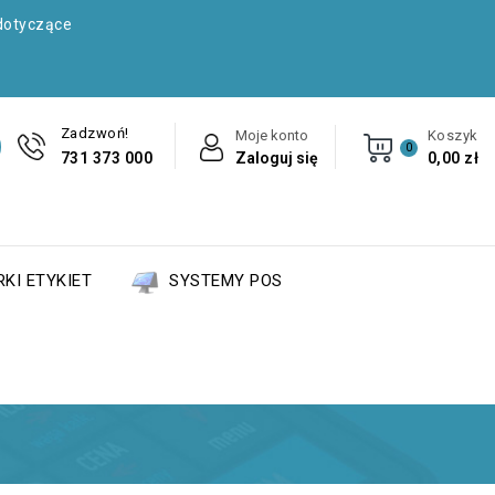
dotyczące
Zadzwoń!
Moje konto
Koszyk
0
731 373 000
Zaloguj się
0,00 zł
KI ETYKIET
SYSTEMY POS