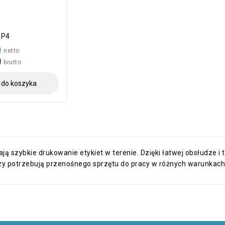
RP4
ł
netto
ł
brutto
 do koszyka
ją szybkie drukowanie etykiet w terenie. Dzięki łatwej obsłudze i
órzy potrzebują przenośnego sprzętu do pracy w różnych warunkach