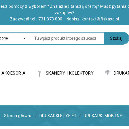
jesz pomocy z wyborem? Znalazłeś tańszą ofertę? Masz pytania 
zakupów?
Zadzwoń! tel.:
731 373 000
Napisz:
kontakt@fiskasa.pl
Szukaj
AKCESORIA
SKANERY I KOLEKTORY
DRUKAR
Strona główna
DRUKARKI ETYKIET
DRUKARKI MOBILNE